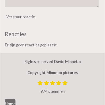
Verstuur reactie
Reacties
Er zijn geen reacties geplaatst.
Rights reserved David Minnebo
Copyright Minnebo pictures
1
2
3
4
5
S
R
t
s
s
s
s
s
a
974 stemmen
e
t
t
t
t
t
m
t
e
e
e
e
e
m
Home
i