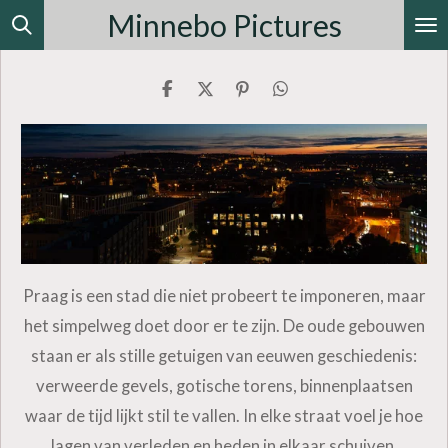
Minnebo Pictures
Ga
direct
naar
D
D
P
D
de
e
e
i
e
l
e
n
l
hoofdinhoud
e
l
n
e
n
e
n
n
Praag is een stad die niet probeert te imponeren, maar
het simpelweg doet door er te zijn. De oude gebouwen
staan er als stille getuigen van eeuwen geschiedenis:
verweerde gevels, gotische torens, binnenplaatsen
waar de tijd lijkt stil te vallen. In elke straat voel je hoe
lagen van verleden en heden in elkaar schuiven.