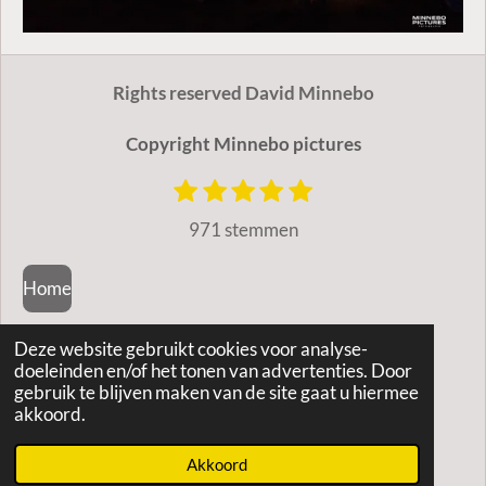
Rights reserved David Minnebo
Copyright Minnebo pictures
1
2
3
4
5
S
R
t
s
s
s
s
s
a
971 stemmen
e
t
t
t
t
t
m
t
e
e
e
e
e
m
Home
r
r
r
r
r
i
e
r
r
r
r
n
n
e
e
e
e
Deze website gebruikt cookies voor analyse-
Contactgegevens
g
n
n
n
n
doeleinden en/of het tonen van advertenties. Door
:
gebruik te blijven maken van de site gaat u hiermee
akkoord.
Algemene Voorwaarden
4
.
© 2021 minnebo pictures
Akkoord