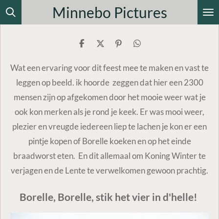
Minnebo Pictures
Ga
direct
naar
D
D
P
D
de
e
e
i
e
l
e
n
l
Wat een ervaring voor dit feest mee te maken en vast te
hoofdinhoud
e
l
n
e
n
e
n
leggen op beeld. ik hoorde zeggen dat hier een 2300
n
mensen zijn op afgekomen door het mooie weer wat je
ook kon merken als je rond je keek. Er was mooi weer,
plezier en vreugde iedereen liep te lachen je kon er een
pintje kopen of Borelle koeken en op het einde
braadworst eten. En dit allemaal om Koning Winter te
verjagen en de Lente te verwelkomen gewoon prachtig.
Borelle, Borelle, stik het vier in d'helle!