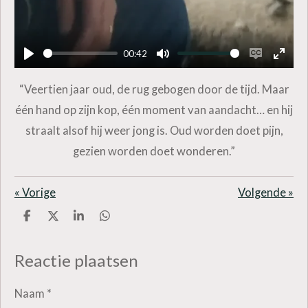
00:42
P
M
E
E
l
u
n
n
“Veertien jaar oud, de rug gebogen door de tijd. Maar
a
t
a
t
één hand op zijn kop, één moment van aandacht… en hij
y
e
b
e
straalt alsof hij weer jong is. Oud worden doet pijn,
l
r
gezien worden doet wonderen.”
e
f
c
u
«
Vorige
Volgende
»
a
l
D
D
S
D
p
l
e
e
h
e
t
s
l
e
a
l
e
l
r
e
Reactie plaatsen
i
c
n
e
n
o
r
Naam *
n
e