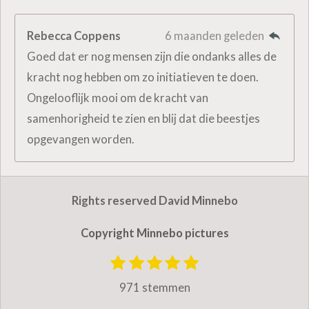
Rebecca Coppens
6 maanden geleden
Goed dat er nog mensen zijn die ondanks alles de
kracht nog hebben om zo initiatieven te doen.
Ongelooflijk mooi om de kracht van
samenhorigheid te zien en blij dat die beestjes
opgevangen worden.
Rights reserved David Minnebo
Copyright Minnebo pictures
1
2
3
4
5
S
R
t
s
s
s
s
s
a
971 stemmen
e
t
t
t
t
t
m
t