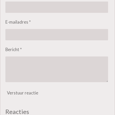
s
e
n
E-mailadres *
Bericht *
Verstuur reactie
Reacties