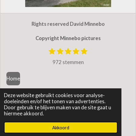
Rights reserved David Minnebo
Copyright Minnebo pictures
1
2
3
4
5
S
R
t
s
s
s
s
s
a
972 stemmen
e
t
t
t
t
t
m
t
e
e
e
e
e
m
Home
r
r
r
r
r
i
e
r
r
r
r
n
n
e
e
e
e
Deze website gebruikt cookies voor analyse-
Contactgegevens
g
n
n
n
n
doeleinden en/of het tonen van advertenties.
:
Door gebruik te blijven maken van de site gaat u
hiermee akkoord.
Algemene Voorwaarden
4
.
© 2021 minnebo pictures
Akkoord
9