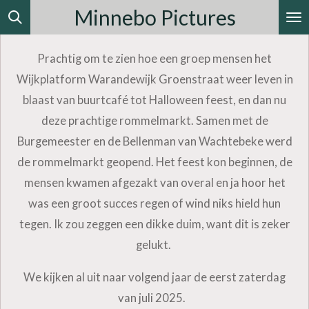
Minnebo Pictures
Ga
direct
naar
Prachtig om te zien hoe een groep mensen het
de
Wijkplatform Warandewijk Groenstraat weer leven in
hoofdinhoud
blaast van buurtcafé tot Halloween feest, en dan nu
deze prachtige rommelmarkt. Samen met de
Burgemeester en de Bellenman van Wachtebeke werd
de rommelmarkt geopend. Het feest kon beginnen, de
mensen kwamen afgezakt van overal en ja hoor het
was een groot succes regen of wind niks hield hun
tegen. Ik zou zeggen een dikke duim, want dit is zeker
gelukt.
We kijken al uit naar volgend jaar de eerst zaterdag
van juli 2025.