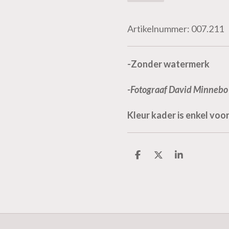
Artikelnummer:
007.211
-Zonder watermerk
-Fotograaf David Minnebo
Kleur kader is enkel vo
D
D
S
e
e
h
l
e
a
e
l
r
n
e