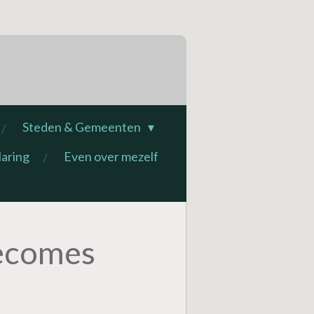
Steden & Gemeenten
laring
Even over mezelf
becomes