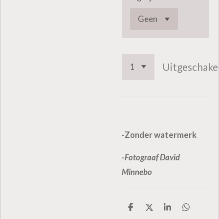
Uitgeschake
-Zonder watermerk
-Fotograaf David
Minnebo
D
D
S
D