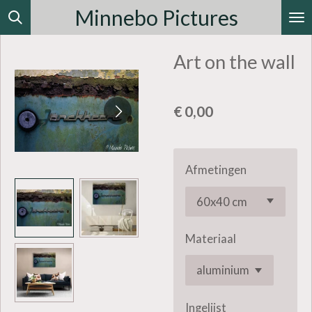
Minnebo Pictures
Ga
direct
Art on the wall
naar
de
hoofdinhoud
€ 0,00
Afmetingen
Materiaal
Ingelijst