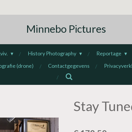
Minnebo Pictures
viv.
History Photography
Reportage
ografie (drone)
Contactgegevens
Privacyverk
Stay Tune