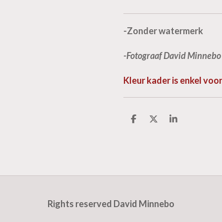
-Zonder watermerk
-Fotograaf David Minnebo
Kleur kader is enkel vo
D
D
S
e
e
h
l
e
a
e
l
r
n
e
Rights reserved David Minnebo