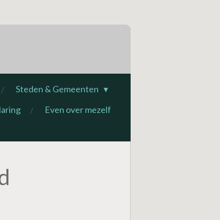
Steden & Gemeenten
laring
Even over mezelf
d