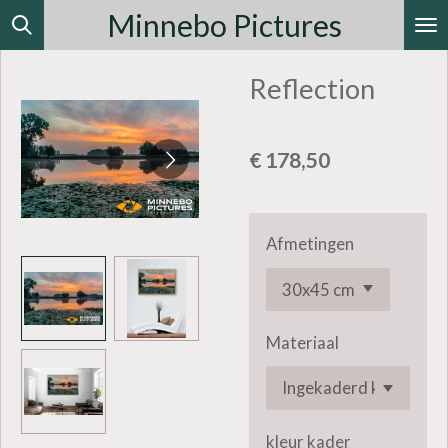
Minnebo Pictures
Ga
direct
Reflection
naar
de
hoofdinhoud
€ 178,50
Afmetingen
Materiaal
kleur kader