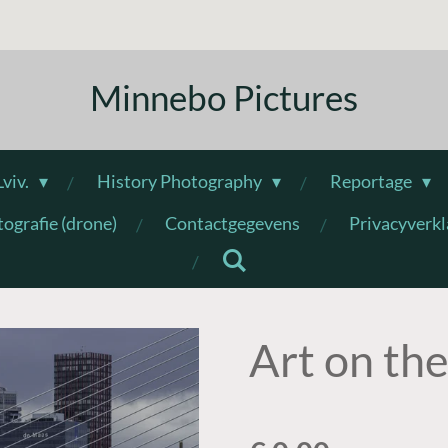
Minnebo Pictures
Lviv.
History Photography
Reportage
tografie (drone)
Contactgegevens
Privacyverkl
Art on the