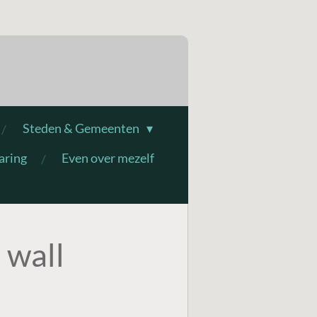
Steden & Gemeenten
aring
Even over mezelf
 wall