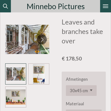
Minnebo Pictures
Ga
direct
Leaves and
naar
de
branches take
hoofdinhoud
over
€ 178,50
Afmetingen
Materiaal