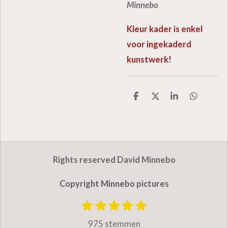
Minnebo
Kleur kader is enkel
voor ingekaderd
kunstwerk!
D
D
S
D
e
e
h
e
l
e
a
l
e
l
r
e
n
e
n
Rights reserved David Minnebo
Copyright Minnebo pictures
1
2
3
4
5
S
R
t
s
s
s
s
s
a
975 stemmen
e