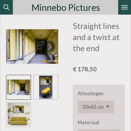
Minnebo Pictures
Ga
direct
Straight lines
naar
de
and a twist at
hoofdinhoud
the end
€ 178,50
Afmetingen
Materiaal