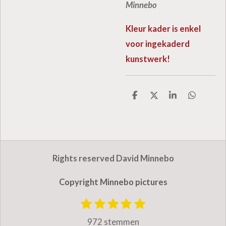
Minnebo
Kleur kader is enkel
voor ingekaderd
kunstwerk!
D
D
S
D
e
e
h
e
l
e
a
l
e
l
r
e
n
e
n
Rights reserved David Minnebo
Copyright Minnebo pictures
1
2
3
4
5
S
R
t
s
s
s
s
s
a
972 stemmen
e