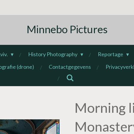
Minnebo Pictures
viv.
History Photography
Reportage
ografie (drone)
Contactgegevens
Privacyverk
Morning li
Monastery