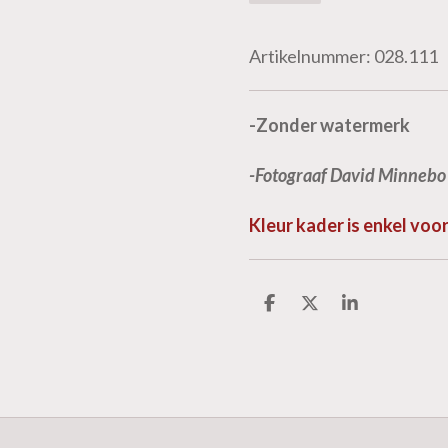
Artikelnummer:
028.111
-Zonder watermerk
-Fotograaf David Minnebo
Kleur kader is enkel vo
D
D
S
e
e
h
l
e
a
e
l
r
n
e