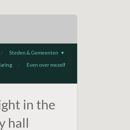
Steden & Gemeenten
laring
Even over mezelf
ght in the
 hall