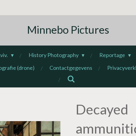
Minnebo Pictures
viv.
History Photography
Reportage
ografie (drone)
Contactgegevens
Privacyverk
Decayed
ammunitio