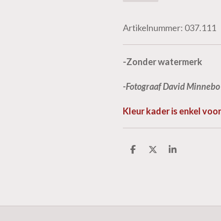
Artikelnummer:
037.111
-Zonder watermerk
-Fotograaf David Minnebo
Kleur kader is enkel vo
D
D
S
e
e
h
l
e
a
e
l
r
n
e