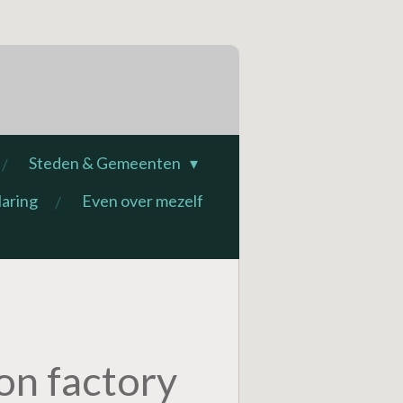
Steden & Gemeenten
laring
Even over mezelf
n factory