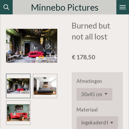
Minnebo Pictures
Ga
direct
Burned but
naar
de
not all lost
hoofdinhoud
€ 178,50
Afmetingen
Materiaal