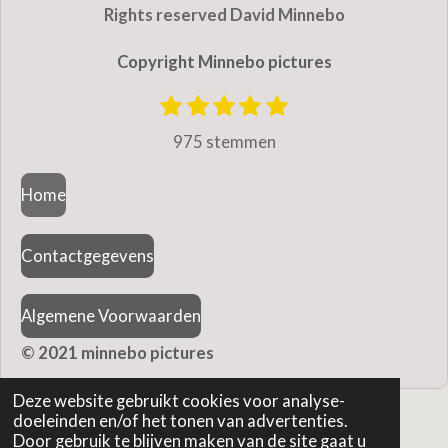
Rights reserved David Minnebo
Copyright Minnebo pictures
1
2
3
4
5
S
R
t
s
s
s
s
s
a
975 stemmen
e
t
t
t
t
t
m
t
e
e
e
e
e
m
Home
r
r
r
r
r
i
e
r
r
r
r
n
n
e
e
e
e
Contactgegevens
g
n
n
n
n
:
Algemene Voorwaarden
4
.
© 2021 minnebo pictures
9
Deze website gebruikt cookies voor analyse-
8
doeleinden en/of het tonen van advertenties.
5
Door gebruik te blijven maken van de site gaat u