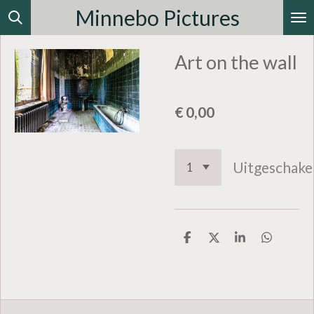
Minnebo Pictures
Ga
direct
Art on the wall
naar
de
hoofdinhoud
€ 0,00
Uitgeschake
D
D
S
D
e
e
h
e
l
e
a
l
e
l
r
e
n
e
n