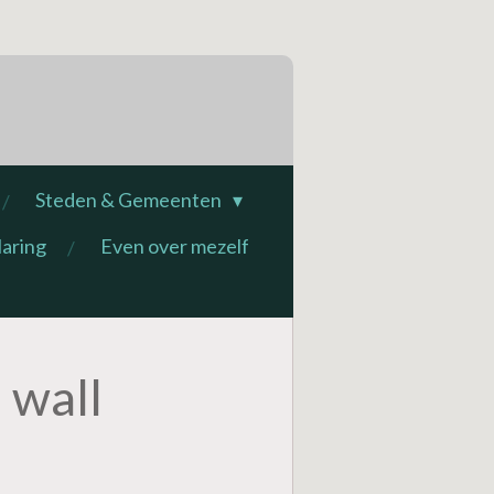
Steden & Gemeenten
laring
Even over mezelf
 wall