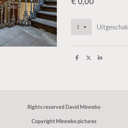
€ 0,00
Uitgeschak
D
D
S
e
e
h
l
e
a
e
l
r
n
e
Rights reserved David Minnebo
Copyright Minnebo pictures