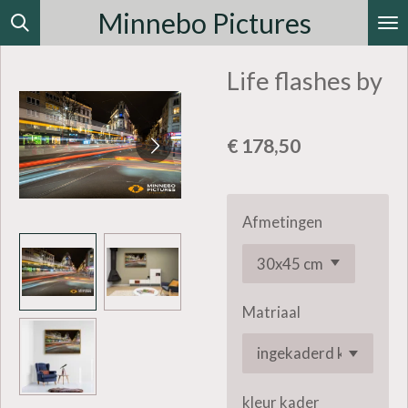
Minnebo Pictures
Ga
direct
Life flashes by
naar
de
hoofdinhoud
€ 178,50
Afmetingen
Matriaal
kleur kader