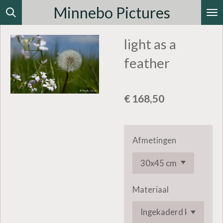
Minnebo Pictures
Ga
direct
light as a
naar
de
feather
hoofdinhoud
€ 168,50
Afmetingen
Materiaal