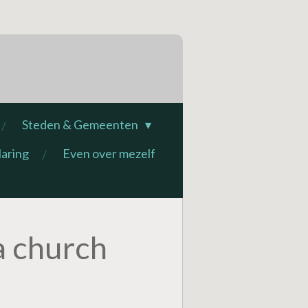
Steden & Gemeenten
laring
Even over mezelf
a church