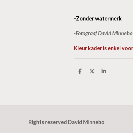
-Zonder watermerk
-Fotograaf David Minnebo
Kleur kader is enkel vo
D
D
S
e
e
h
l
e
a
e
l
r
n
e
Rights reserved David Minnebo