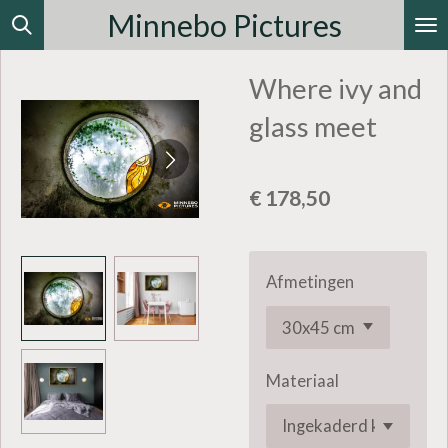
Minnebo Pictures
Ga
direct
Where ivy and
naar
de
glass meet
hoofdinhoud
€ 178,50
Afmetingen
Materiaal