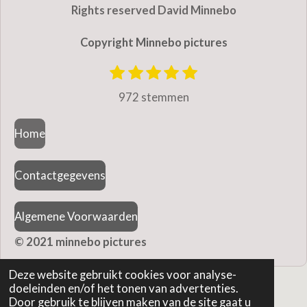
Rights reserved David Minnebo
Copyright Minnebo pictures
1
2
3
4
5
S
R
t
s
s
s
s
s
a
972 stemmen
e
t
t
t
t
t
m
t
e
e
e
e
e
m
Home
r
r
r
r
r
i
e
r
r
r
r
n
n
e
e
e
e
Contactgegevens
g
n
n
n
n
:
Algemene Voorwaarden
4
.
© 2021 minnebo pictures
9
Deze website gebruikt cookies voor analyse-
8
doeleinden en/of het tonen van advertenties.
5
Door gebruik te blijven maken van de site gaat u