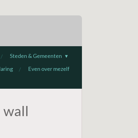
Steden & Gemeenten
laring
Even over mezelf
 wall