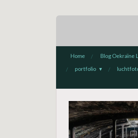
Ga
direct
naar
de
hoofdinhoud
Home
Blog Oekraïne L
portfolio
luchtfot