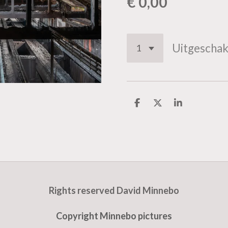
€ 0,00
Uitgeschak
D
D
S
e
e
h
l
e
a
e
l
r
n
e
Rights reserved David Minnebo
Copyright Minnebo pictures