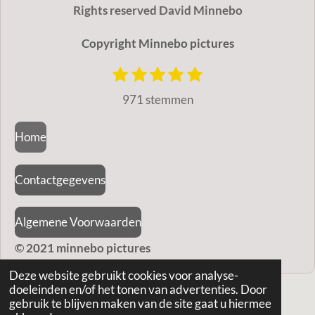
Rights reserved David Minnebo
Copyright Minnebo pictures
1
2
3
4
5
S
R
t
s
s
s
s
s
a
971 stemmen
e
t
t
t
t
t
m
t
e
e
e
e
e
m
Home
r
r
r
r
r
i
e
r
r
r
r
n
n
e
e
e
e
Contactgegevens
g
n
n
n
n
:
Algemene Voorwaarden
4
.
© 2021 minnebo pictures
9
Deze website gebruikt cookies voor analyse-
8
doeleinden en/of het tonen van advertenties. Door
gebruik te blijven maken van de site gaat u hiermee
5