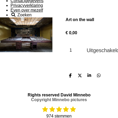
Contactgegevens
Privacyverklaring
Even over mezelf
Zoeken
Art on the wall
€ 0,00
Uitgeschakel
D
D
S
D
e
e
h
e
l
e
a
l
e
l
r
e
n
e
n
Rights reserved David Minnebo
Copyright Minnebo pictures
1
2
3
4
5
R
S
a
t
s
s
s
s
s
974 stemmen
t
e