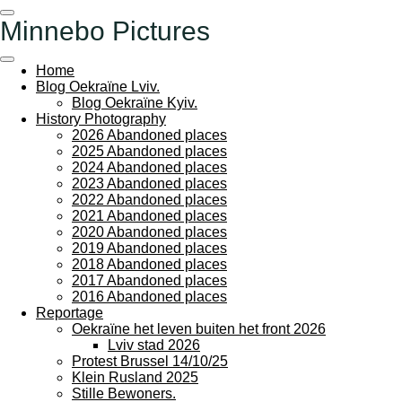
Ga
Minnebo Pictures
direct
naar
de
Home
hoofdinhoud
Blog Oekraïne Lviv.
Blog Oekraïne Kyiv.
History Photography
2026 Abandoned places
2025 Abandoned places
2024 Abandoned places
2023 Abandoned places
2022 Abandoned places
2021 Abandoned places
2020 Abandoned places
2019 Abandoned places
2018 Abandoned places
2017 Abandoned places
2016 Abandoned places
Reportage
Oekraïne het leven buiten het front 2026
Lviv stad 2026
Protest Brussel 14/10/25
Klein Rusland 2025
Stille Bewoners.