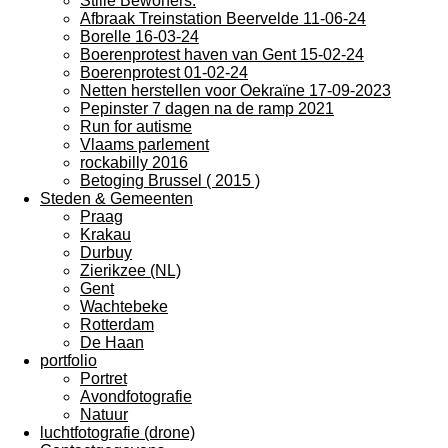
Stille Bewoners.
Afbraak Treinstation Beervelde 11-06-24
Borelle 16-03-24
Boerenprotest haven van Gent 15-02-24
Boerenprotest 01-02-24
Netten herstellen voor Oekraïne 17-09-2023
Pepinster 7 dagen na de ramp 2021
Run for autisme
Vlaams parlement
rockabilly 2016
Betoging Brussel ( 2015 )
Steden & Gemeenten
Praag
Krakau
Durbuy
Zierikzee (NL)
Gent
Wachtebeke
Rotterdam
De Haan
portfolio
Portret
Avondfotografie
Natuur
luchtfotografie (drone)